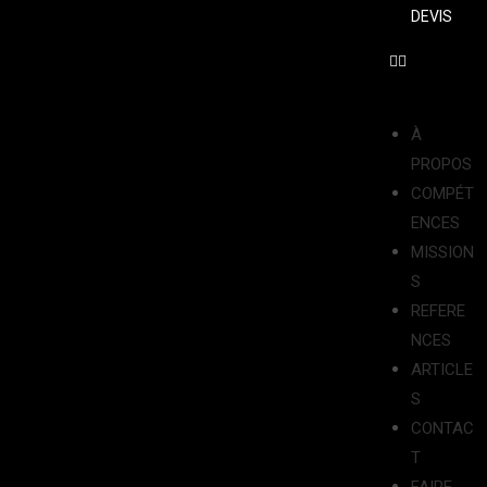
DEVIS
À
PROPOS
COMPÉT
ENCES
MISSION
S
REFERE
NCES
ARTICLE
S
CONTAC
T